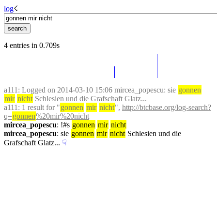
log
☇︎
4 entries in 0.709s
a111
: Logged on 2014-03-10 15:06 mircea_popescu: sie 
gonnen
mir
nicht
 Schlesien und die Grafschaft Glatz...
a111
: 1 result for "
gonnen
mir
nicht
", 
http://btcbase.org/log-search?
q=
gonnen
%20mir%20nicht
mircea_popescu
: !#s 
gonnen
mir
nicht
mircea_popescu
: sie 
gonnen
mir
nicht
 Schlesien und die 
Grafschaft Glatz...
☟︎