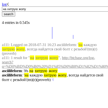
log
☇︎
4 entries in 0.545s
a111
: Logged on 2018-07-31 16:23 asciilifeform: '
на
 каждую 
хитрую
жопу
, всегда найдется свой болт с резьбой'(tm)(r)
(proverb)
a111
: 1 result for "
на
хитрую
жопу
", 
http://btcbase.org/log-
search?
q=%D0%BD%D0%B0%20%D1%85%D0%B8%D1%82%D1%80
asciilifeform
: !#s 
на
хитрую
жопу
asciilifeform
: '
на
 каждую 
хитрую
жопу
, всегда найдется свой 
болт с резьбой'(tm)(r)(proverb)
☟︎